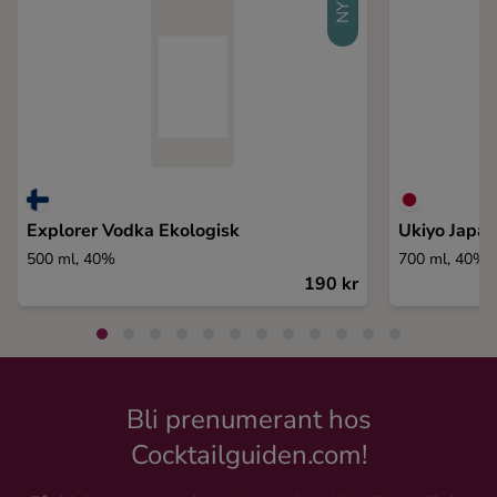
Explorer Vodka Ekologisk
Ukiyo Japa
500 ml, 40%
700 ml, 40%
190 kr
Bli prenumerant hos
Cocktailguiden.com!