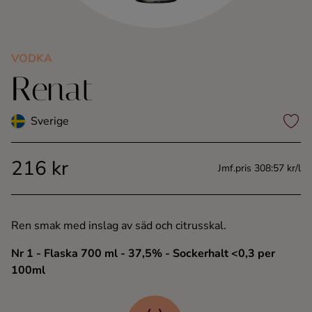
Kaffe
Konjak
VODKA
Renat
Likör
Sverige
Rom
216 kr
Jmf.pris 308:57 kr/l
Shots
Tequila
Ren smak med inslag av säd och citrusskal.
Vodka
Nr 1
- Flaska 700 ml
- 37,5%
- Sockerhalt <0,3 per
100ml
Whisky