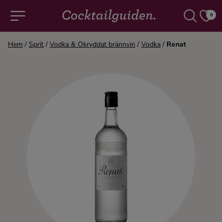
0
Hem
/
Sprit
/
Vodka & Okryddat brännvin
/
Vodka
/
Renat
COCKTAILS & DRINKAR
Alla cocktails & drinkar
Alkoholfritt
Champagne
Cocktails
Gin