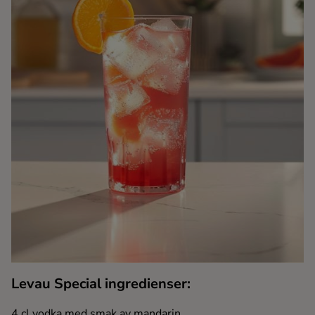
Kaffe
Konjak
Likör
Rom
Shots
Tequila
Vodka
Levau Special ingredienser:
Whisky
4 cl vodka med smak av mandarin