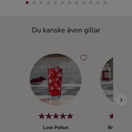
Du kanske även gillar
Love Potion
Bratz on 