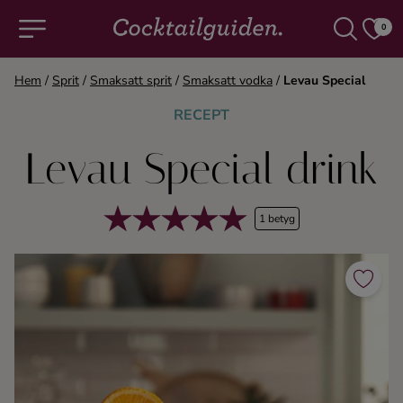
0
Hem
/
Sprit
/
Smaksatt sprit
/
Smaksatt vodka
/
Levau Special
COCKTAILS & DRINKAR
RECEPT
Levau Special drink
Alla cocktails & drinkar
Alkoholfritt
1 betyg
Champagne
Cocktails
Gin