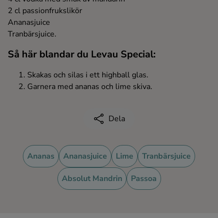
2 cl passionfrukslikör
Ingredienser
Ananasjuice
Tranbärsjuice.
Så här blandar du Levau Special:
Skakas och silas i ett highball glas.
Garnera med ananas och lime skiva.
Dela
Ananas
Ananasjuice
Lime
Tranbärsjuice
Absolut Mandrin
Passoa