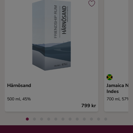
Härnösand
Jamaica Na
Indes
500 ml, 45%
700 ml, 57%
799 kr