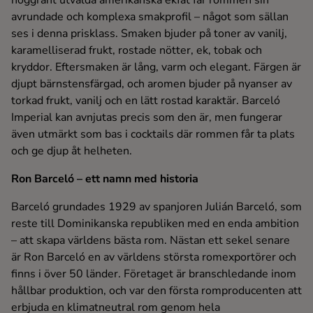
noggrant utvalda amerikanska ekfat får rommen sin
avrundade och komplexa smakprofil – något som sällan
ses i denna prisklass. Smaken bjuder på toner av vanilj,
karamelliserad frukt, rostade nötter, ek, tobak och
kryddor. Eftersmaken är lång, varm och elegant. Färgen är
djupt bärnstensfärgad, och aromen bjuder på nyanser av
torkad frukt, vanilj och en lätt rostad karaktär. Barceló
Imperial kan avnjutas precis som den är, men fungerar
även utmärkt som bas i cocktails där rommen får ta plats
och ge djup åt helheten.
Ron Barceló – ett namn med historia
Barceló grundades 1929 av spanjoren Julián Barceló, som
reste till Dominikanska republiken med en enda ambition
– att skapa världens bästa rom. Nästan ett sekel senare
är Ron Barceló en av världens största romexportörer och
finns i över 50 länder. Företaget är branschledande inom
hållbar produktion, och var den första romproducenten att
erbjuda en klimatneutral rom genom hela