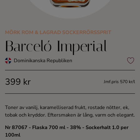
Kaffe
Konjak
MÖRK ROM & LAGRAD SOCKERRÖRSSPRIT
Barceló Imperial
Likör
Rom
Dominikanska Republiken
Shots
399 kr
Jmf.pris 570 kr/l
Tequila
Toner av vanilj, karamelliserad frukt, rostade nötter, ek,
Vodka
tobak och kryddor. Eftersmaken är lång, varm och elegant.
Nr 87067
- Flaska 700 ml
- 38%
- Sockerhalt 1.0 per
Whisky
100ml