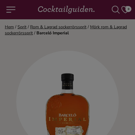
0
Hem
/
Sprit
/
Rom & Lagrad sockerrörssprit
/
Mörk rom & Lagrad
sockerrörssprit
/
Barceló Imperial
COCKTAILS & DRINKAR
Alla cocktails & drinkar
Alkoholfritt
Champagne
Cocktails
Gin