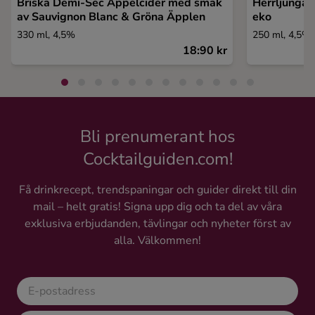
Briska Demi-Sec Äppelcider med smak
Herrljunga 
av Sauvignon Blanc & Gröna Äpplen
eko
330 ml, 4,5%
250 ml, 4,5%
18:90 kr
Bli prenumerant hos
Cocktailguiden.com!
Få drinkrecept, trendspaningar och guider direkt till din
mail – helt gratis! Signa upp dig och ta del av våra
exklusiva erbjudanden, tävlingar och nyheter först av
alla. Välkommen!