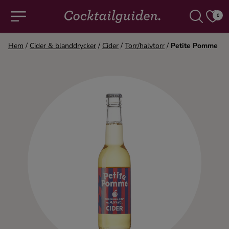
0
Hem
/
Cider & blanddrycker
/
Cider
/
Torr/halvtorr
/
Petite Pomme
COCKTAILS & DRINKAR
Alla cocktails & drinkar
Alkoholfritt
Champagne
Cocktails
Gin