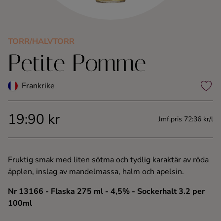
Kaffe
Konjak
TORR/HALVTORR
Petite Pomme
Likör
Frankrike
Rom
19:90 kr
Jmf.pris 72:36 kr/l
Shots
Tequila
Fruktig smak med liten sötma och tydlig karaktär av röda
äpplen, inslag av mandelmassa, halm och apelsin.
Vodka
Nr 13166
- Flaska 275 ml
- 4,5%
- Sockerhalt 3.2 per
100ml
Whisky