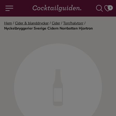
0
Hem
/
Cider & blanddrycker
/
Cider
/
Torr/halvtorr
/
Nyckelbryggerier Sverige Cidern Norrbotten Hjortron
COCKTAILS & DRINKAR
Alla cocktails & drinkar
Alkoholfritt
Champagne
Cocktails
Gin