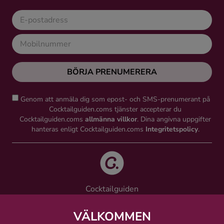
BÖRJA PRENUMERERA
Genom att anmäla dig som epost- och SMS-prenumerant på
Cocktailguiden.coms tjänster accepterar du
Cocktailguiden.coms
allmänna villkor
. Dina angivna uppgifter
hanteras enligt Cocktailguiden.coms
Integritetspolicy
.
Cocktailguiden
Vinguiden Nordic AB
Västra Järnvägsgatan 21, 111 64 Stockholm
VÄLKOMMEN