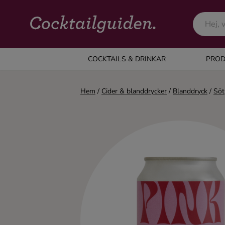
COCKTAILS & DRINKAR
COCKTAILS & DRINKAR
PROD
Alla cocktails & drinkar
Hem
/
Cider & blanddrycker
/
Blanddryck
/
Söt
Alkoholfritt
Champagne
Cocktails
Gin