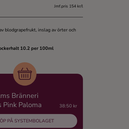
Jmf.pris 154 kr/l
av blodgrapefrukt, inslag av örter och
ockerhalt 10.2 per 100ml
lms Bränneri
s Pink Paloma
38:50 kr
ÖP PÅ SYSTEMBOLAGET