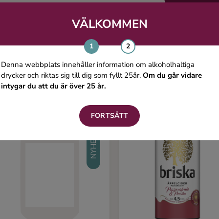
VÄLKOMMEN
Du kanske även gillar
Denna webbplats innehåller information om alkoholhaltiga
drycker och riktas sig till dig som fyllt 25år.
Om du går vidare
intygar du att du är över 25 år.
FORTSÄTT
NYHET