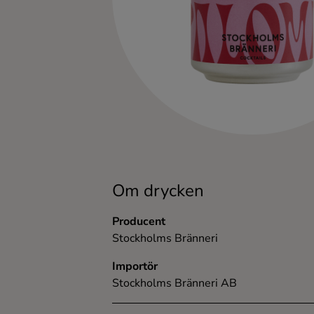
Kaffe
Konjak
Likör
Rom
Shots
Om drycken
Tequila
Producent
Stockholms Bränneri
Vodka
Importör
Stockholms Bränneri AB
Whisky