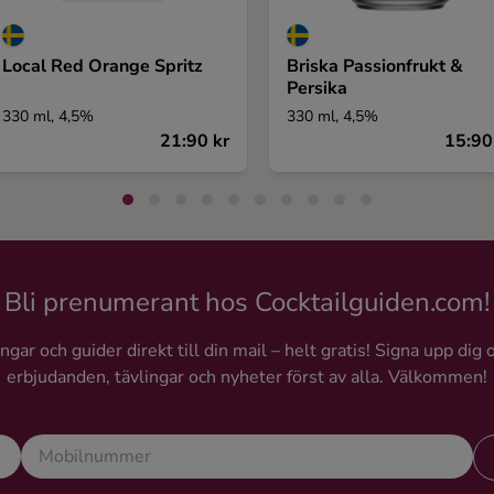
Local Red Orange Spritz
Briska Passionfrukt &
Persika
330 ml, 4,5%
330 ml, 4,5%
21:90 kr
15:90
Bli prenumerant hos Cocktailguiden.com!
gar och guider direkt till din mail – helt gratis! Signa upp dig 
erbjudanden, tävlingar och nyheter först av alla. Välkommen!