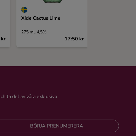
Xide Cactus Lime
Barlingbo Brygg
Tonic Rosa grap
275 ml, 4,5%
275 ml, 5%
 kr
17:50 kr
och ta del av våra exklusiva
BÖRJA PRENUMERERA