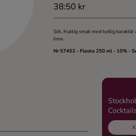
38:50 kr
Söt, fruktig smak med tydlig karaktär 
lime.
Nr 57452
- Flaska 250 ml
- 10%
- S
Stockho
Cocktail
K