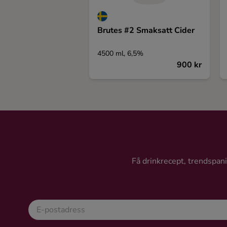
Brutes #2 Smaksatt Cider
4500 ml, 6,5%
900 kr
Få drinkrecept, trendspanin