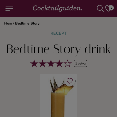
0
Hem
/
Bedtime Story
COCKTAILS & DRINKAR
RECEPT
Bedtime Story drink
Alla cocktails & drinkar
Alkoholfritt
1 betyg
Champagne
Cocktails
Gin