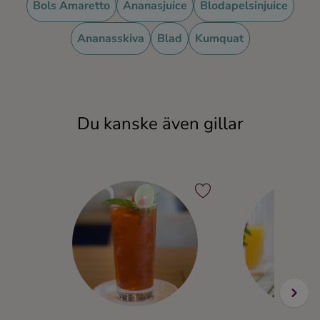
Bols Amaretto
Ananasjuice
Blodapelsinjuice
Ingredienser
Ananasskiva
Blad
Kumquat
Du kanske även gillar