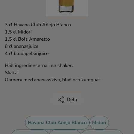
Kaffe
Konjak
3 cl Havana Club Añejo Blanco
1,5 cl Midori
1,5 cl Bols Amaretto
Likör
8 cl ananasjuice
4 cl blodapelsinjuice
Rom
Häll ingredienserna i en shaker.
Skaka!
Shots
Garnera med ananasskiva, blad och kumquat.
Tequila
Dela
Vodka
Havana Club Añejo Blanco
Midori
Whisky