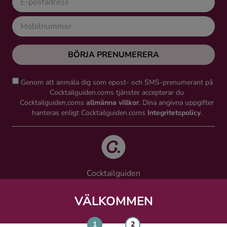
BÖRJA PRENUMERERA
Genom att anmäla dig som epost- och SMS-prenumerant på
Cocktailguiden.coms tjänster accepterar du
Cocktailguiden.coms
allmänna villkor
. Dina angivna uppgifter
hanteras enligt Cocktailguiden.coms
Integritetspolicy
.
Cocktailguiden
Vinguiden Nordic AB
Västra Järnvägsgatan 21, 111 64 Stockholm
VÄLKOMMEN
info@cocktailguiden.com