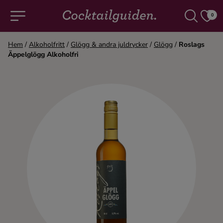
0
Hem
/
Alkoholfritt
/
Glögg & andra juldrycker
/
Glögg
/
Roslags
Äppelglögg Alkoholfri
COCKTAILS & DRINKAR
Alla cocktails & drinkar
Alkoholfritt
Champagne
Cocktails
Gin