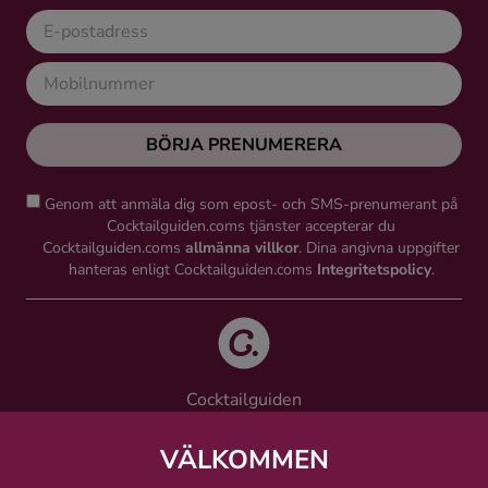
BÖRJA PRENUMERERA
Genom att anmäla dig som epost- och SMS-prenumerant på
Cocktailguiden.coms tjänster accepterar du
Cocktailguiden.coms
allmänna villkor
. Dina angivna uppgifter
hanteras enligt Cocktailguiden.coms
Integritetspolicy
.
Cocktailguiden
Vinguiden Nordic AB
Västra Järnvägsgatan 21, 111 64 Stockholm
VÄLKOMMEN
info@cocktailguiden.com