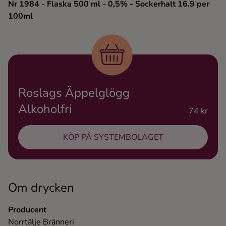
Nr 1984
- Flaska 500 ml
- 0,5%
- Sockerhalt 16.9 per
Ingredienser
100ml
Roslags Äppelglögg
Alkoholfri
74 kr
KÖP PÅ SYSTEMBOLAGET
Om drycken
Producent
Norrtälje Bränneri