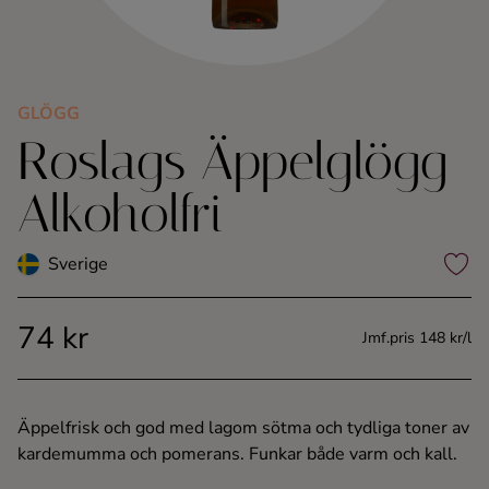
Kaffe
Konjak
GLÖGG
Roslags Äppelglögg
Likör
Alkoholfri
Rom
Sverige
Shots
74 kr
Tequila
Jmf.pris 148 kr/l
Vodka
Äppelfrisk och god med lagom sötma och tydliga toner av
kardemumma och pomerans. Funkar både varm och kall.
Whisky