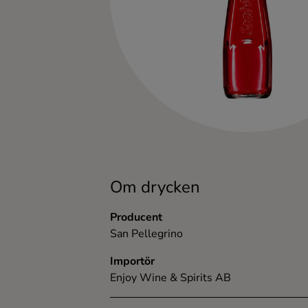
Kaffe
Konjak
Likör
Rom
Shots
Om drycken
Tequila
Producent
San Pellegrino
Vodka
Importör
Enjoy Wine & Spirits AB
Whisky