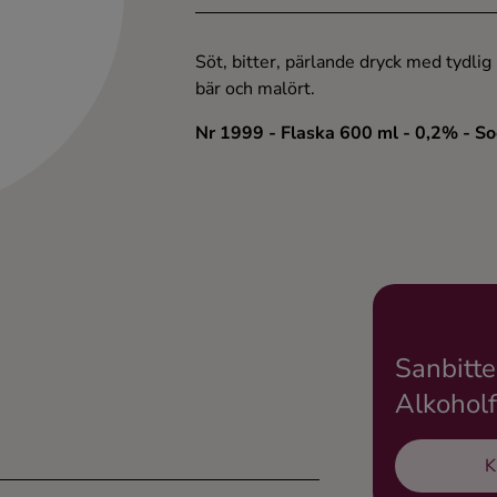
Söt, bitter, pärlande dryck med tydlig 
bär och malört.
Nr 1999
- Flaska 600 ml
- 0,2%
- S
Sanbitte
Alkoholf
K