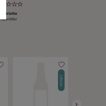
Bicicletta
Aperitifer
NYHET