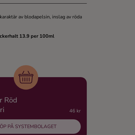
karaktär av blodapelsin, inslag av röda
ockerhalt 13.9 per 100ml
r Röd
ri
46 kr
ÖP PÅ SYSTEMBOLAGET