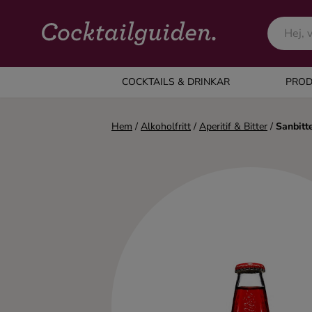
COCKTAILS & DRINKAR
COCKTAILS & DRINKAR
PROD
Alla cocktails & drinkar
Hem
/
Alkoholfritt
/
Aperitif & Bitter
/
Sanbitt
Alkoholfritt
Champagne
Cocktails
Gin