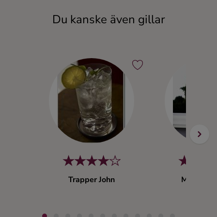
Ingredienser
Du kanske även gillar
Trapper John
Melting 