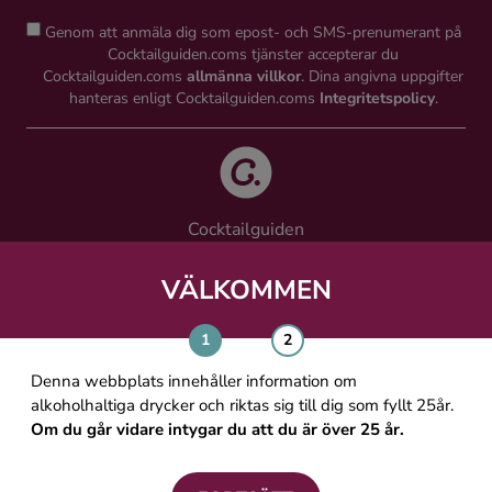
Genom att anmäla dig som epost- och SMS-prenumerant på
Cocktailguiden.coms tjänster accepterar du
Cocktailguiden.coms
allmänna villkor
. Dina angivna uppgifter
hanteras enligt Cocktailguiden.coms
Integritetspolicy
.
Cocktailguiden
Vinguiden Nordic AB
Västra Järnvägsgatan 21, 111 64 Stockholm
VÄLKOMMEN
info@cocktailguiden.com
Denna webbplats innehåller information om
alkoholhaltiga drycker och riktas sig till dig som fyllt 25år.
Om du går vidare intygar du att du är över 25 år.
OM COCKTAILGUIDEN
ALLMÄNNA VILLKOR