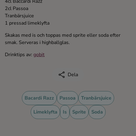
4cl Baccardi Razz
Kaffe
2cl Passoa
Tranbärsjuice
Konjak
1 pressad limeklyfta
Skakas med is och toppas med sprite eller soda efter
Likör
smak. Serveras i highballglas.
Drinktips av:
gobit
Rom
Shots
Dela
Tequila
Bacardi Razz
Passoa
Tranbärsjuice
Vodka
Limeklyfta
Is
Sprite
Soda
Whisky