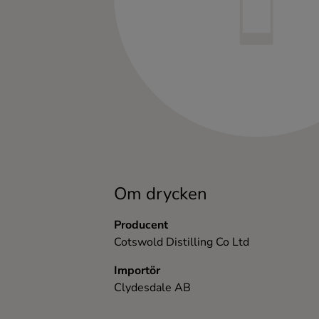
Kaffe
Konjak
Likör
Rom
Shots
Om drycken
Tequila
Producent
Cotswold Distilling Co Ltd
Vodka
Importör
Clydesdale AB
Whisky