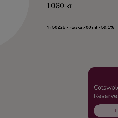
1060 kr
Nr 50226
- Flaska 700 ml
- 59,1%
Cotswol
Reserve
K