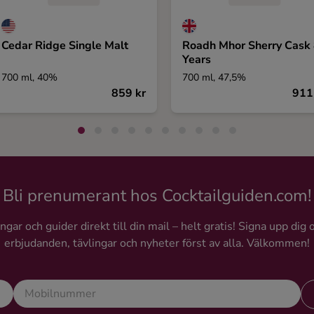
Cedar Ridge Single Malt
Roadh Mhor Sherry Cask
Years
700 ml, 40%
700 ml, 47,5%
859 kr
911
Bli prenumerant hos Cocktailguiden.com!
gar och guider direkt till din mail – helt gratis! Signa upp dig 
erbjudanden, tävlingar och nyheter först av alla. Välkommen!