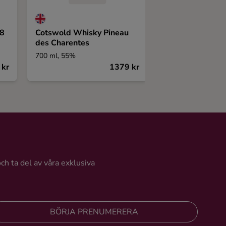
 8
Cotswold Whisky Pineau
Remarkable Reg
des Charentes
Malts The Gaul
700 ml, 55%
700 ml, 46,2%
 kr
1379 kr
och ta del av våra exklusiva
BÖRJA PRENUMERERA