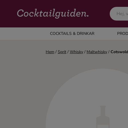
COCKTAILS & DRINKAR
COCKTAILS & DRINKAR
PROD
Alla cocktails & drinkar
Hem
/
Sprit
/
Whisky
/
Maltwhisky
/
Cotswold
Alkoholfritt
Champagne
Cocktails
Gin