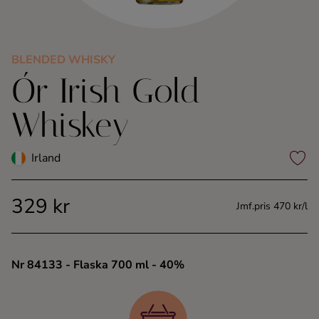
Kaffe
Konjak
BLENDED WHISKY
Ór Irish Gold
Likör
Whiskey
Rom
Irland
Shots
329 kr
Jmf.pris 470 kr/l
Tequila
Vodka
Nr 84133
- Flaska 700 ml
- 40%
Whisky