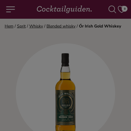
0
Hem
/
Sprit
/
Whisky
/
Blended whisky
/
Ór Irish Gold Whiskey
COCKTAILS & DRINKAR
Alla cocktails & drinkar
Alkoholfritt
Champagne
Cocktails
Gin