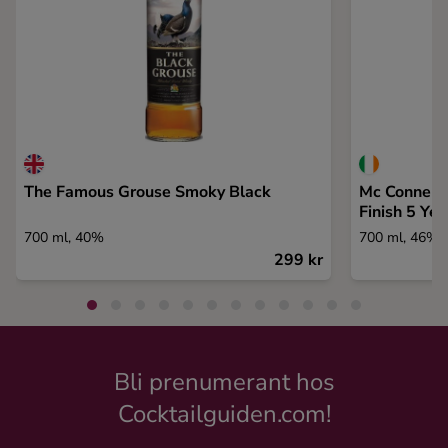
The Famous Grouse Smoky Black
Mc Connell´
Finish 5 Yea
700 ml, 40%
700 ml, 46%
299 kr
Bli prenumerant hos
Cocktailguiden.com!