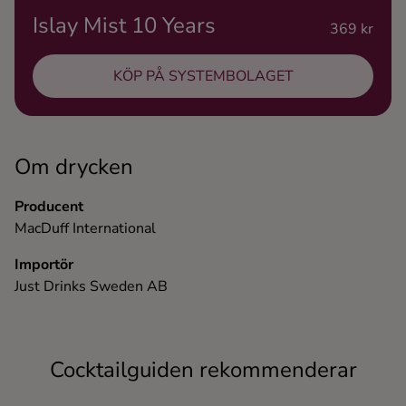
Islay Mist 10 Years
Ingredienser
369 kr
KÖP PÅ SYSTEMBOLAGET
Om drycken
Producent
MacDuff International
Importör
Just Drinks Sweden AB
Cocktailguiden rekommenderar