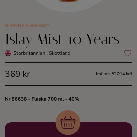
Kaffe
Konjak
BLENDED WHISKY
Islay Mist 10 Years
Likör
Storbritannien , Skottland
Rom
369 kr
Jmf.pris 527:14 kr/l
Shots
Tequila
Nr 86638
- Flaska 700 ml
- 40%
Vodka
Whisky