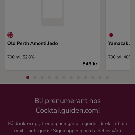
Old Perth Amontillado
Yamazakur
700 ml, 52,8%
700 ml, 40%
849 kr
Bli prenumerant hos
Cocktailguiden.com!
Få drinkrecept, trendspaningar och guider direkt till din
mail – helt gratis! Signa upp dig och ta del av våra