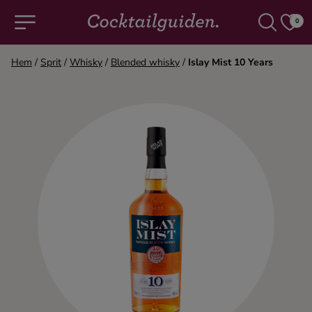
0
Hem
/
Sprit
/
Whisky
/
Blended whisky
/
Islay Mist 10 Years
COCKTAILS & DRINKAR
Alla cocktails & drinkar
Alkoholfritt
Champagne
Cocktails
Gin