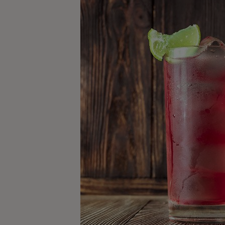
Kaffe
Konjak
Likör
Rom
Shots
Tequila
Vodka
Whisky