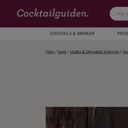
COCKTAILS & DRINKAR
COCKTAILS & DRINKAR
PROD
Alla cocktails & drinkar
Hem
/
Sprit
/
Vodka & Okryddat brännvin
/
Vo
Alkoholfritt
Champagne
Cocktails
Gin