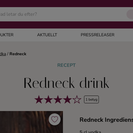
UKTER
AKTUELLT
PRESSRELEASER
dka
/
Redneck
RECEPT
Redneck drink
1 betyg
Redneck Ingredien
5 cl vodka