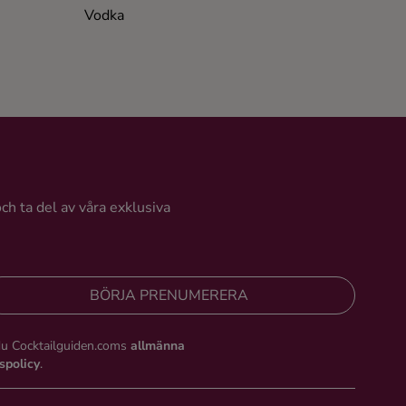
Vodka
Vodka
och ta del av våra exklusiva
BÖRJA PRENUMERERA
du Cocktailguiden.coms
allmänna
tspolicy
.