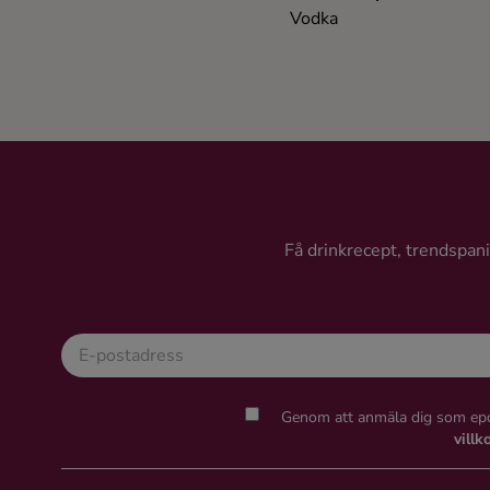
Vodka
Få drinkrecept, trendspanin
Genom att anmäla dig som epo
villk