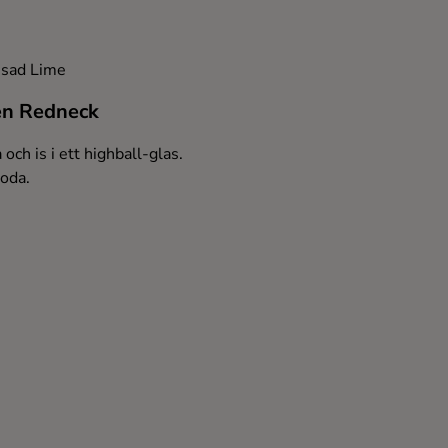
essad Lime
en Redneck
och is i ett highball-glas.
soda.