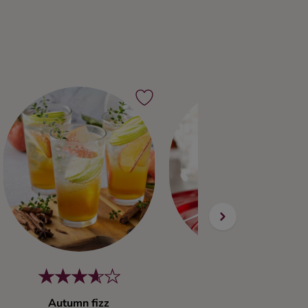
Autumn fizz
Tango & Cash