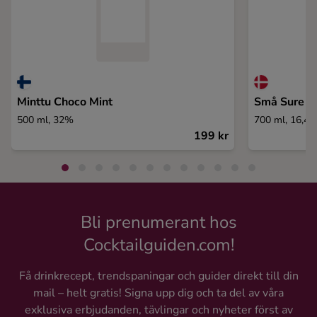
Minttu Choco Mint
Små Sure S
500 ml, 32%
700 ml, 16,4
199 kr
Bli prenumerant hos
Cocktailguiden.com!
Få drinkrecept, trendspaningar och guider direkt till din
mail – helt gratis! Signa upp dig och ta del av våra
exklusiva erbjudanden, tävlingar och nyheter först av