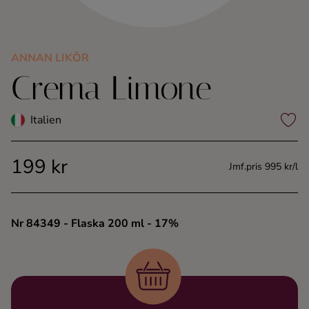
Kaffe
Konjak
ANNAN LIKÖR
Crema Limone
Likör
Italien
Rom
199 kr
Jmf.pris 995 kr/l
Shots
Tequila
Nr 84349
- Flaska 200 ml
- 17%
Vodka
Whisky