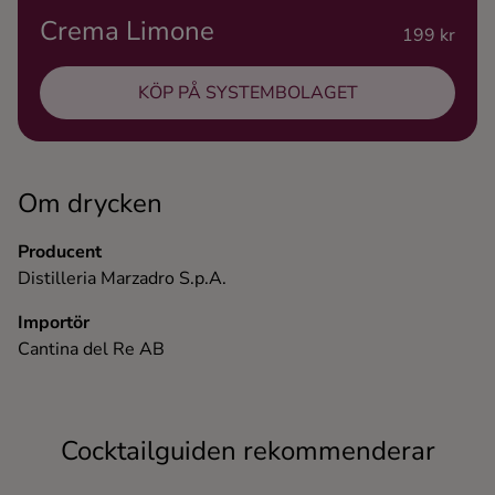
Crema Limone
Ingredienser
199 kr
KÖP PÅ SYSTEMBOLAGET
Om drycken
Producent
Distilleria Marzadro S.p.A.
Importör
Cantina del Re AB
Cocktailguiden rekommenderar