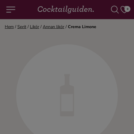
0
Hem
/
Sprit
/
Likör
/
Annan likör
/
Crema Limone
COCKTAILS & DRINKAR
Alla cocktails & drinkar
Alkoholfritt
Champagne
Cocktails
Gin