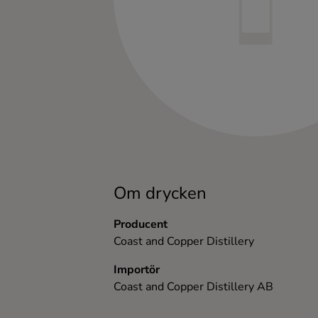
Kaffe
Konjak
Likör
Rom
Shots
Om drycken
Tequila
Producent
Coast and Copper Distillery
Vodka
Importör
Coast and Copper Distillery AB
Whisky