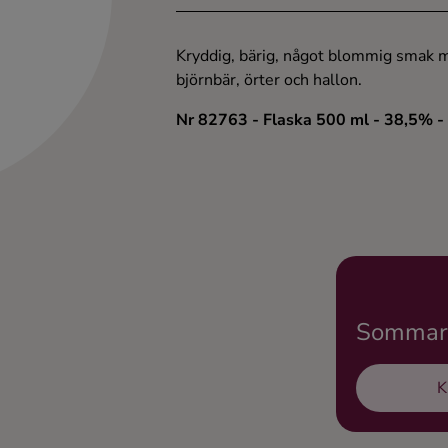
Kryddig, bärig, något blommig smak m
björnbär, örter och hallon.
Nr 82763
- Flaska 500 ml
- 38,5%
-
Sommarb
K