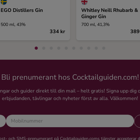
EGO Distillers Gin
Whitley Neill Rhubarb &
Ginger Gin
500 ml, 43%
700 ml, 41,3%
334 kr
389
Bli prenumerant hos Cocktailguiden.com!
gar och guider direkt till din mail – helt gratis! Signa upp dig 
erbjudanden, tävlingar och nyheter först av alla. Välkommen!
st- och SMS-prenumerant på Cocktailguiden.coms tjänster accepterar 