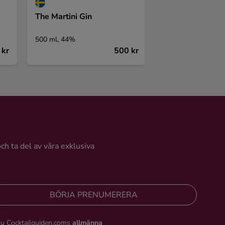
The Martini Gin
Malmö Pink gin
500 ml, 44%
500 ml, 40%
 kr
500 kr
och ta del av våra exklusiva
BÖRJA PRENUMERERA
du Cocktailguiden.coms
allmänna