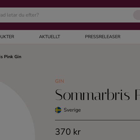
UKTER
AKTUELLT
PRESSRELEASER
s Pink Gin
GIN
Sommarbris P
Sverige
370 kr