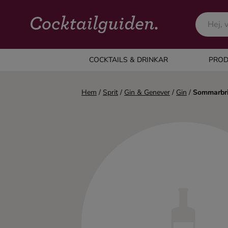
COCKTAILS & DRINKAR
COCKTAILS & DRINKAR
PROD
Alla cocktails & drinkar
Hem
/
Sprit
/
Gin & Genever
/
Gin
/
Sommarbri
Alkoholfritt
Champagne
Cocktails
Gin