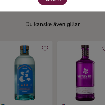
Gin
Gin
Du kanske även gillar