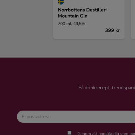
Norrbottens Destilleri
Mountain Gin
700 ml, 43,5%
399 kr
Få drinkrecept, trendspanin
Genom att anmäla dig som epo