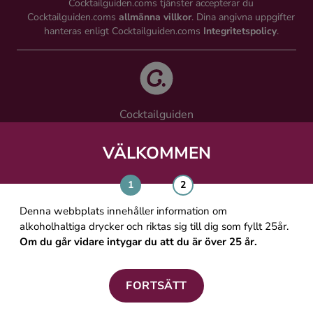
Cocktailguiden.coms tjänster accepterar du
Cocktailguiden.coms
allmänna villkor
. Dina angivna uppgifter
hanteras enligt Cocktailguiden.coms
Integritetspolicy
.
Cocktailguiden
Vinguiden Nordic AB
Västra Järnvägsgatan 21, 111 64 Stockholm
VÄLKOMMEN
info@cocktailguiden.com
Denna webbplats innehåller information om
alkoholhaltiga drycker och riktas sig till dig som fyllt 25år.
Om du går vidare intygar du att du är över 25 år.
OM COCKTAILGUIDEN
ALLMÄNNA VILLKOR
FORTSÄTT
PERSONUPPGIFTSPOLICY