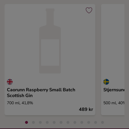
Caorunn Raspberry Small Batch
Stjernsund 
Scottish Gin
700 ml, 41,8%
500 ml, 40%
489 kr