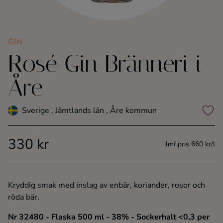
Kaffe
Konjak
GIN
Rosé Gin Bränneri i
Likör
Åre
Rom
Sverige , Jämtlands län , Åre kommun
Shots
330 kr
Jmf.pris 660 kr/l
Tequila
Vodka
Kryddig smak med inslag av enbär, koriander, rosor och
röda bär.
Whisky
Nr 32480
- Flaska 500 ml
- 38%
- Sockerhalt <0,3 per