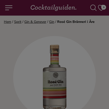
0
Hem
/
Sprit
/
Gin & Genever
/
Gin
/
Rosé Gin Bränneri i Åre
COCKTAILS & DRINKAR
Alla cocktails & drinkar
Alkoholfritt
Champagne
Cocktails
Gin