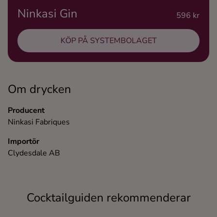
Ninkasi Gin
Ingredienser
596 kr
KÖP PÅ SYSTEMBOLAGET
Om drycken
Producent
Ninkasi Fabriques
Importör
Clydesdale AB
Cocktailguiden rekommenderar