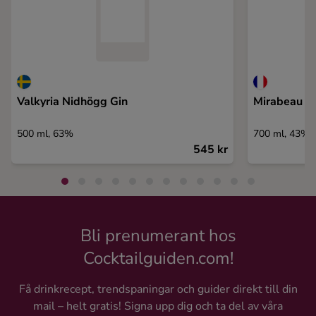
Valkyria Nidhögg Gin
Mirabeau D
500 ml, 63%
700 ml, 43%
545 kr
Bli prenumerant hos
Cocktailguiden.com!
Få drinkrecept, trendspaningar och guider direkt till din
mail – helt gratis! Signa upp dig och ta del av våra