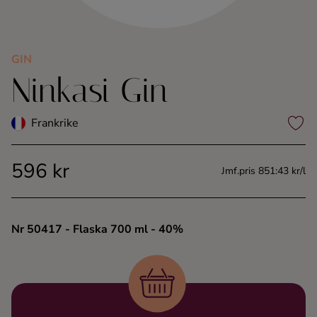
Kaffe
Konjak
GIN
Ninkasi Gin
Likör
Frankrike
Rom
596 kr
Jmf.pris 851:43 kr/l
Shots
Tequila
Nr 50417
- Flaska 700 ml
- 40%
Vodka
Whisky