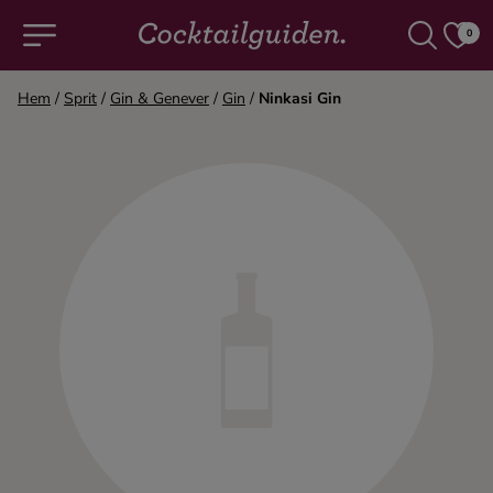
0
Hem
/
Sprit
/
Gin & Genever
/
Gin
/
Ninkasi Gin
COCKTAILS & DRINKAR
Alla cocktails & drinkar
Alkoholfritt
Champagne
Cocktails
Gin