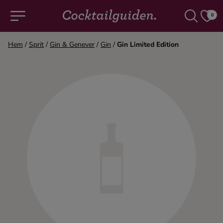
0
Hem
/
Sprit
/
Gin & Genever
/
Gin
/
Gin Limited Edition
COCKTAILS & DRINKAR
Alla cocktails & drinkar
Alkoholfritt
Champagne
Cocktails
Gin