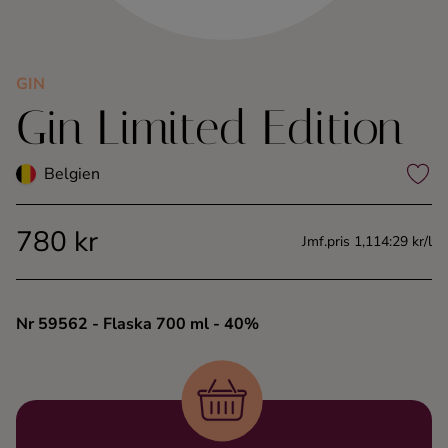
Kaffe
Konjak
GIN
Gin Limited Edition
Likör
Belgien
Rom
780 kr
Jmf.pris 1,114:29 kr/l
Shots
Tequila
Nr 59562
- Flaska 700 ml
- 40%
Vodka
Whisky