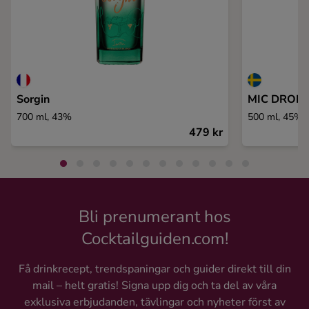
Sorgin
MIC DROP S
700 ml, 43%
500 ml, 45%
479 kr
Bli prenumerant hos
Cocktailguiden.com!
Få drinkrecept, trendspaningar och guider direkt till din
mail – helt gratis! Signa upp dig och ta del av våra
exklusiva erbjudanden, tävlingar och nyheter först av