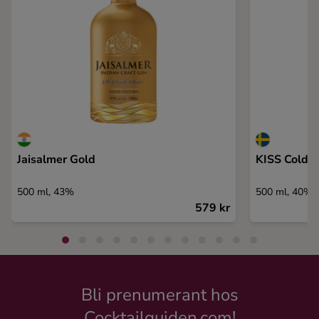
Jaisalmer Gold
KISS Cold G
500 ml, 43%
500 ml, 40%
579 kr
Bli prenumerant hos
Cocktailguiden.com!