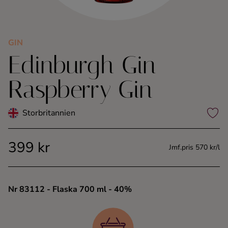
Kaffe
Konjak
GIN
Edinburgh Gin
Likör
Raspberry Gin
Rom
Storbritannien
Shots
399 kr
Jmf.pris 570 kr/l
Tequila
Vodka
Nr 83112
- Flaska 700 ml
- 40%
Whisky