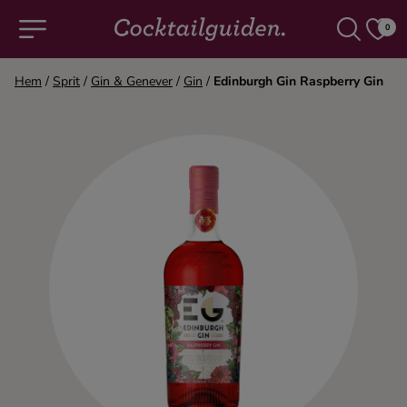
0
Hem
/
Sprit
/
Gin & Genever
/
Gin
/
Edinburgh Gin Raspberry Gin
COCKTAILS & DRINKAR
Alla cocktails & drinkar
Alkoholfritt
Champagne
Cocktails
Gin