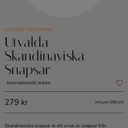
Kaffe
Konjak
KRYDDAT BRÄNNVIN
Utvalda
Likör
Skandinaviska
Rom
Snapsar
Shots
Internationellt märke
Tequila
279 kr
Vodka
Jmf.pris 558 kr/l
Whisky
Skandinaviska snapsar är ett urval av snapsar från