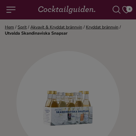
0
Hem
/
Sprit
/
Akvavit & Kryddat brännvin
/
Kryddat brännvin
/
Utvalda Skandinaviska Snapsar
COCKTAILS & DRINKAR
Alla cocktails & drinkar
Alkoholfritt
Champagne
Cocktails
Gin