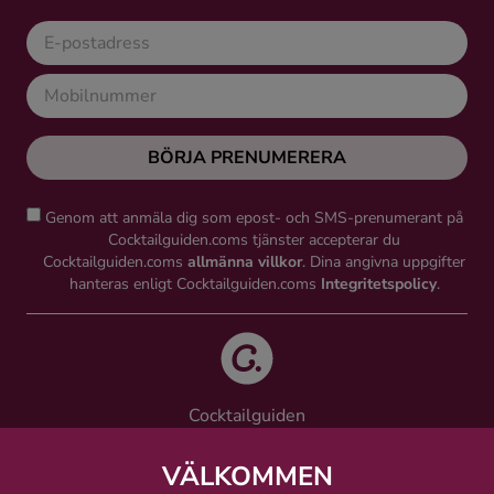
BÖRJA PRENUMERERA
Genom att anmäla dig som epost- och SMS-prenumerant på
Cocktailguiden.coms tjänster accepterar du
Cocktailguiden.coms
allmänna villkor
. Dina angivna uppgifter
hanteras enligt Cocktailguiden.coms
Integritetspolicy
.
Cocktailguiden
Vinguiden Nordic AB
Västra Järnvägsgatan 21, 111 64 Stockholm
VÄLKOMMEN