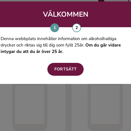
K
VÄLKOMMEN
Du kanske även gillar
Denna webbplats innehåller information om alkoholhaltiga
drycker och riktas sig till dig som fyllt 25år.
Om du går vidare
intygar du att du är över 25 år.
FORTSÄTT