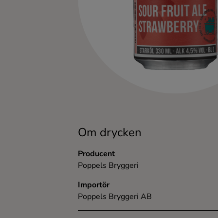
Kaffe
Konjak
Likör
Rom
Shots
Om drycken
Tequila
Producent
Poppels Bryggeri
Vodka
Importör
Poppels Bryggeri AB
Whisky