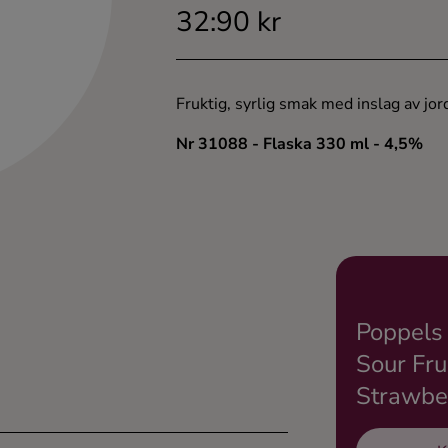
32:90 kr
Fruktig, syrlig smak med inslag av jor
Nr 31088
- Flaska 330 ml
- 4,5%
Poppels
Sour Fru
Strawbe