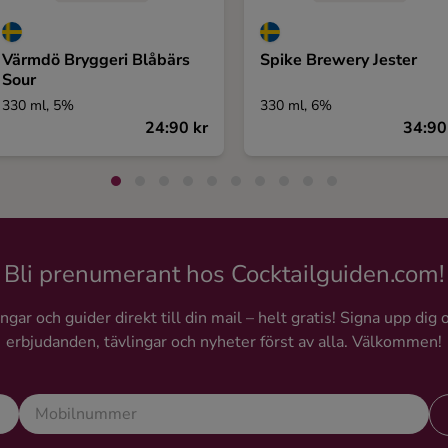
Värmdö Bryggeri Blåbärs
Spike Brewery Jester
Sour
330 ml, 5%
330 ml, 6%
24:90 kr
34:90
Bli prenumerant hos Cocktailguiden.com!
gar och guider direkt till din mail – helt gratis! Signa upp dig 
erbjudanden, tävlingar och nyheter först av alla. Välkommen!