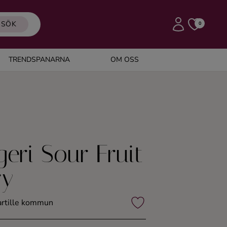
SÖK
0
TRENDSPANARNA
OM OSS
eri Sour Fruit
ry
Partille kommun