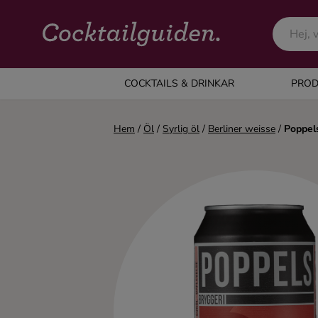
COCKTAILS & DRINKAR
COCKTAILS & DRINKAR
PROD
Alla cocktails & drinkar
Hem
/
Öl
/
Syrlig öl
/
Berliner weisse
/
Poppels
Alkoholfritt
Champagne
Cocktails
Gin