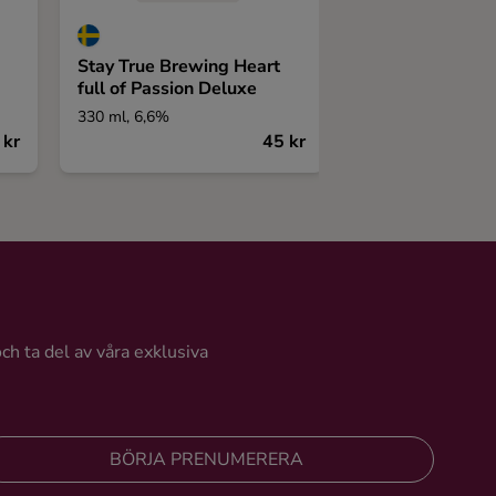
Stay True Brewing Heart
Rosenhill Raspb
full of Passion Deluxe
330 ml, 6,6%
330 ml, 4,2%
 kr
45 kr
och ta del av våra exklusiva
BÖRJA PRENUMERERA