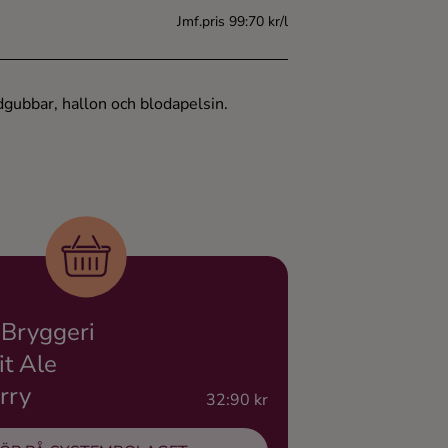
Jmf.pris 99:70 kr/l
dgubbar, hallon och blodapelsin.
 Bryggeri
it Ale
rry
32:90 kr