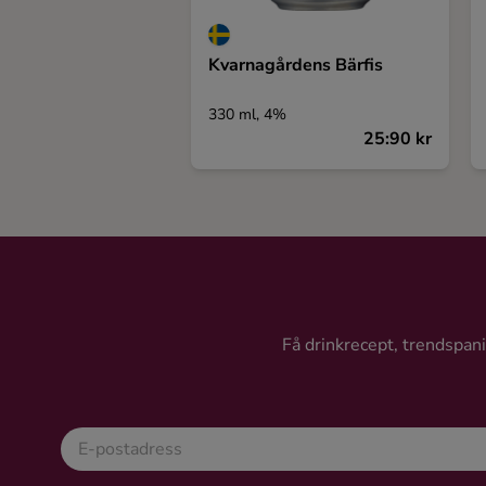
Kvarnagårdens Bärfis
330 ml, 4%
25:90 kr
Få drinkrecept, trendspanin