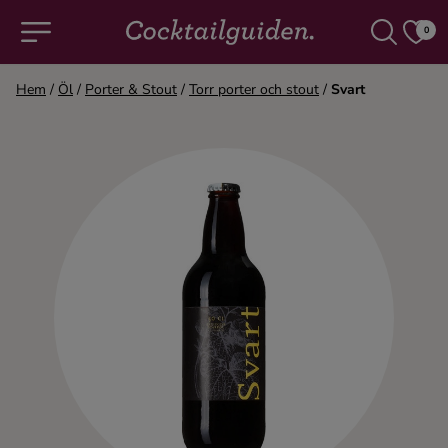
0
Hem
/
Öl
/
Porter & Stout
/
Torr porter och stout
/
Svart
COCKTAILS & DRINKAR
Alla cocktails & drinkar
Alkoholfritt
Champagne
Cocktails
Gin