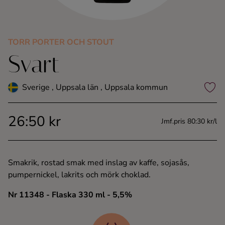
Kaffe
Konjak
TORR PORTER OCH STOUT
Svart
Likör
Sverige , Uppsala län , Uppsala kommun
Rom
26:50 kr
Jmf.pris 80:30 kr/l
Shots
Tequila
Smakrik, rostad smak med inslag av kaffe, sojasås,
pumpernickel, lakrits och mörk choklad.
Vodka
Nr 11348
- Flaska 330 ml
- 5,5%
Whisky