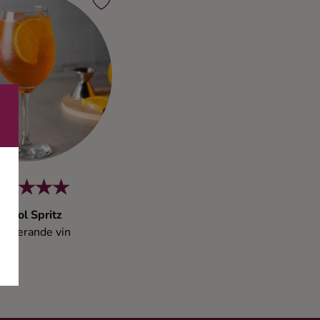
perol Spritz
usserande vin