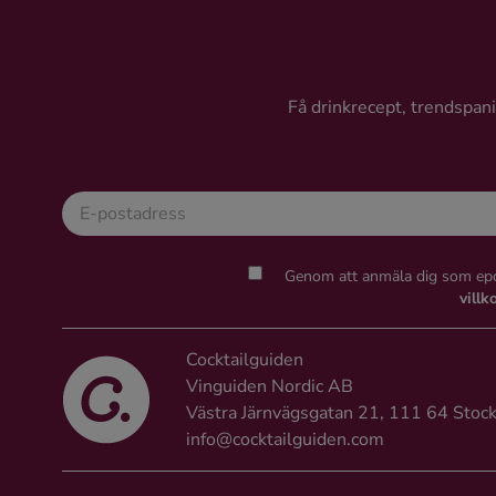
Ingredienser
Få drinkrecept, trendspanin
Genom att anmäla dig som epo
villk
Cocktailguiden
Vinguiden Nordic AB
Västra Järnvägsgatan 21, 111 64 Stoc
info@cocktailguiden.com