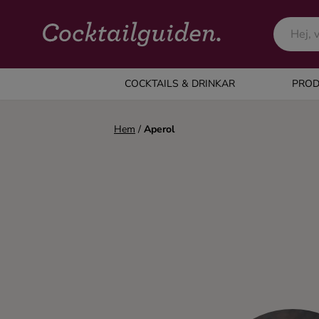
COCKTAILS & DRINKAR
COCKTAILS & DRINKAR
PROD
Alla cocktails & drinkar
Hem
/
Aperol
Alkoholfritt
Champagne
Cocktails
Gin