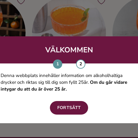
VÄLKOMMEN
Denna webbplats innehåller information om alkoholhaltiga
drycker och riktas sig till dig som fyllt 25år.
Om du går vidare
intygar du att du är över 25 år.
ol
Orange Aperol
A
tter
Aperitif & Bitter
Mo
FORTSÄTT