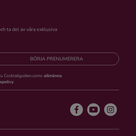
och ta del av våra exklusiva
BÖRJA PRENUMERERA
du Cocktailguiden.coms
allmänna
tspolicy
.