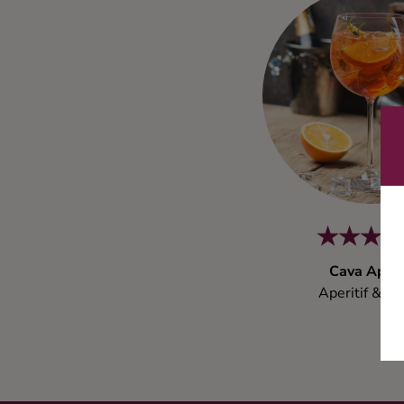
Kaffe
Konjak
Likör
Rom
Shots
Cava Aper
Tequila
Aperitif & Bi
Vodka
Whisky