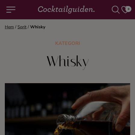
0
Hem
/
Sprit
/
Whisky
COCKTAILS & DRINKAR
KATEGORI
Alla cocktails & drinkar
Whisky
Alkoholfritt
Champagne
Cocktails
Gin