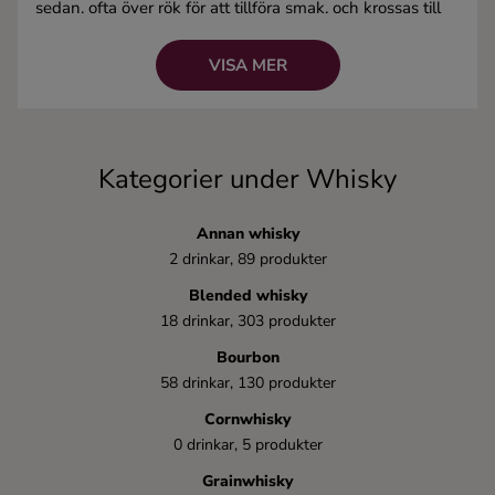
sedan, ofta över rök för att tillföra smak, och krossas till
Ingredienser
gröt. Gröten jäses och producerar en alkoholhaltig
vätska, som sedan destilleras och lagras.
VISA MER
Alkoholhalt:
Minst 40%, vanligtvis runt 72%.
Kända drinkar:
Whiskey Sour, Old Fashioned,
Manhattan
Kategorier under Whisky
Annan whisky
2 drinkar, 89 produkter
Blended whisky
18 drinkar, 303 produkter
Bourbon
58 drinkar, 130 produkter
Cornwhisky
0 drinkar, 5 produkter
Grainwhisky