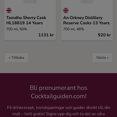
Tamdhu Sherry Cask
An Orkney Distillery
HL18819 14 Years
Reserve Casks 13 Years
700 ml, 50%
700 ml, 48%
1131 kr
920 kr
« Tillbaka
Nästa »
Bli prenumerant hos
Cocktailguiden.com!
Få drinkrecept, trendspaningar och guider direkt till din
mail – helt gratis! Signa upp dig och ta del av våra