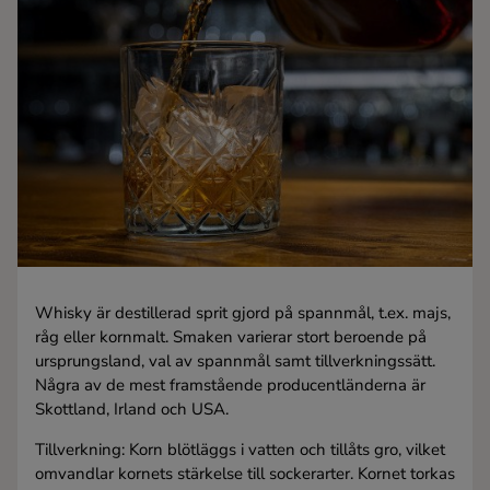
Kaffe
Konjak
Likör
Rom
Shots
Whisky är destillerad sprit gjord på spannmål, t.ex. majs,
Tequila
råg eller kornmalt. Smaken varierar stort beroende på
ursprungsland, val av spannmål samt tillverkningssätt.
Några av de mest framstående producentländerna är
Vodka
Skottland, Irland och USA.
Tillverkning: Korn blötläggs i vatten och tillåts gro, vilket
Whisky
omvandlar kornets stärkelse till sockerarter. Kornet torkas