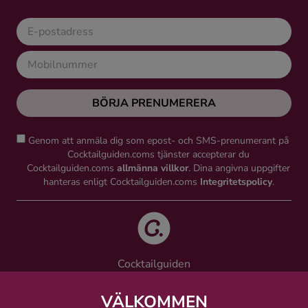
BÖRJA PRENUMERERA
Genom att anmäla dig som epost- och SMS-prenumerant på
Cocktailguiden.coms tjänster accepterar du
Cocktailguiden.coms
allmänna villkor
. Dina angivna uppgifter
hanteras enligt Cocktailguiden.coms
Integritetspolicy
.
Cocktailguiden
Vinguiden Nordic AB
Västra Järnvägsgatan 21, 111 64 Stockholm
VÄLKOMMEN