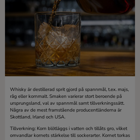
Kaffe
Konjak
Likör
Rom
Shots
Whisky är destillerad sprit gjord på spannmål, t.ex. majs,
Tequila
råg eller kornmalt. Smaken varierar stort beroende på
ursprungsland, val av spannmål samt tillverkningssätt.
Några av de mest framstående producentländerna är
Vodka
Skottland, Irland och USA.
Tillverkning: Korn blötläggs i vatten och tillåts gro, vilket
Whisky
omvandlar kornets stärkelse till sockerarter. Kornet torkas