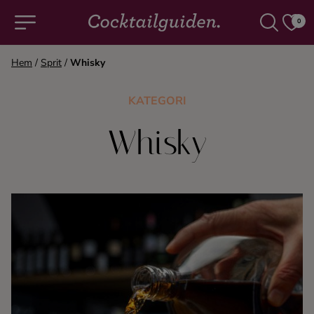
0
Hem
/
Sprit
/
Whisky
COCKTAILS & DRINKAR
KATEGORI
Alla cocktails & drinkar
Whisky
Alkoholfritt
Champagne
Cocktails
Gin