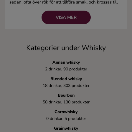
sedan, ofta över rök för att tillföra smak, och krossas till
Ingredienser
gröt. Gröten jäses och producerar en alkoholhaltig
vätska, som sedan destilleras och lagras.
VISA MER
Alkoholhalt:
Minst 40%, vanligtvis runt 72%.
Kända drinkar:
Whiskey Sour, Old Fashioned,
Manhattan
Kategorier under Whisky
Annan whisky
2 drinkar, 90 produkter
Blended whisky
18 drinkar, 303 produkter
Bourbon
58 drinkar, 130 produkter
Cornwhisky
0 drinkar, 5 produkter
Grainwhisky