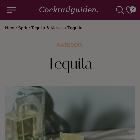
0
Hem
/
Sprit
/
Tequila & Mezcal
/
Tequila
COCKTAILS & DRINKAR
KATEGORI
Alla cocktails & drinkar
Tequila
Alkoholfritt
Champagne
Cocktails
Gin