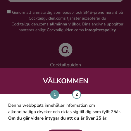
Genom att anmäla dig som epost- och SMS-prenumerant på
Cocktailguiden.coms tjänster accepterar du
Cocktailguiden.coms
allmänna villkor
. Dina angivna uppgifter
hanteras enligt Cocktailguiden.coms
Integritetspolicy
.
Cocktailguiden
Vinguiden Nordic AB
Västra Järnvägsgatan 21, 111 64 Stockholm
VÄLKOMMEN
info@cocktailguiden.com
Denna webbplats innehåller information om
alkoholhaltiga drycker och riktas sig till dig som fyllt 25år.
Om du går vidare intygar du att du är över 25 år.
OM COCKTAILGUIDEN