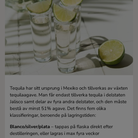
Kaffe
Konjak
Likör
Rom
Shots
Tequila har sitt ursprung i Mexiko och tillverkas av växten
Tequila
tequilaagave. Man får endast tillverka tequila i delstaten
Jalisco samt delar av fyra andra delstater, och den måste
bestå av minst 51% agave. Det finns fem olika
Vodka
klassifieringar, beroende på lagringstiden:
Blanco/silver/plata
– tappas på flaska direkt efter
Whisky
destilleringen, eller lagras i max fyra veckor