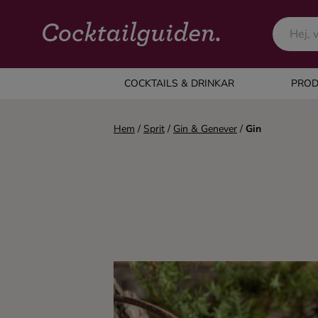
COCKTAILS & DRINKAR
COCKTAILS & DRINKAR
PROD
Alla cocktails & drinkar
Hem
/
Sprit
/
Gin & Genever
/
Gin
Alkoholfritt
Champagne
Cocktails
Gin