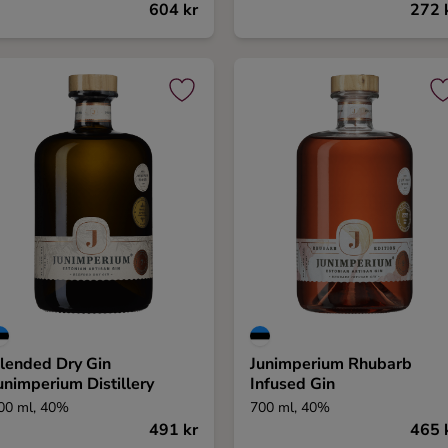
604 kr
272 
lended Dry Gin
Junimperium Rhubarb
unimperium Distillery
Infused Gin
00 ml, 40%
700 ml, 40%
491 kr
465 