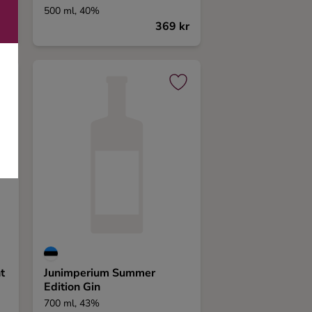
500 ml, 40%
kr
369 kr
t
Junimperium Summer
Edition Gin
700 ml, 43%