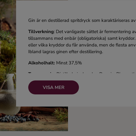
Gin är en destillerad spritdryck som karaktäriseras a
Tillverkning
: Det vanligaste sättet är fermentering 
tillsammans med enbär (obligatoriska) samt kryddor.
eller vilka kryddor du får använda, men de flesta använ
Ibland lagras ginen efter destillering.
Alkoholhalt:
Minst 37,5%
Typer av gin:
Distilled gin, London Dry gin, Plymout
Kända drinkar:
Gin & Tonic,
Tom Collins
,
Negroni
VISA MER