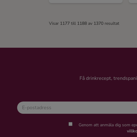
Visar
1177
till
1188
av
1370
resultat
Få drinkrecept, trendspanin
Genom att anmäla dig som epo
villk