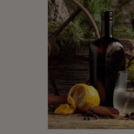
Kaffe
Konjak
Likör
Rom
Shots
Tequila
Vodka
Whisky