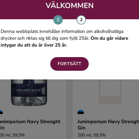
VÄLKOMMEN
00 ml, 40%
500 ml, 49%
190 kr
396 
Denna webbplats innehåller information om alkoholhaltiga
drycker och riktas sig till dig som fyllt 25år.
Om du går vidare
intygar du att du är över 25 år.
FORTSÄTT
unimperium Navy Strenght
Junimperium Navy Strengh
in
Gin
00 ml, 59,3%
200 ml, 59,3%