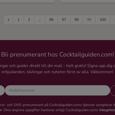
1
2
...
96
97
98
99
100
Bli prenumerant hos Cocktailguiden.com!
gar och guider direkt till din mail – helt gratis! Signa upp dig 
erbjudanden, tävlingar och nyheter först av alla. Välkommen!
st- och SMS-prenumerant på Cocktailguiden.coms tjänster accepterar 
or
. Dina angivna uppgifter hanteras enligt Cocktailguiden.coms
Integrite