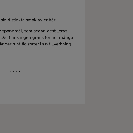
v sin distinkta smak av enbär.
av spannmål, som sedan destilleras
 Det finns ingen gräns för hur många
der runt tio sorter i sin tillverkning.
h gin, Old Tom gin, Genever