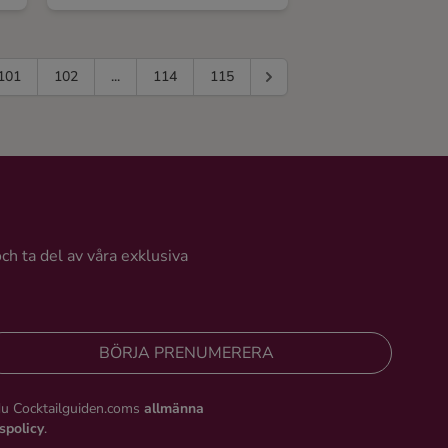
101
102
...
114
115
och ta del av våra exklusiva
BÖRJA PRENUMERERA
du Cocktailguiden.coms
allmänna
tspolicy
.