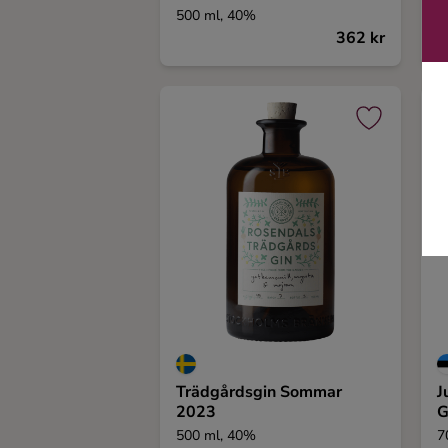
500 ml, 40%
2
362 kr
Trädgårdsgin Sommar
J
2023
G
500 ml, 40%
7