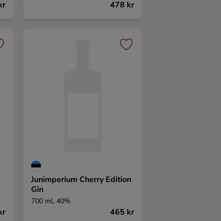
kr
478 kr
Junimperium Cherry Edition
Gin
700 ml, 40%
kr
465 kr