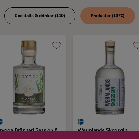
Cocktails & drinkar (119)
Produkter (1370)
rygga Bränneri Session #
Wermlands Skogsgin
 Sjögräs Gin