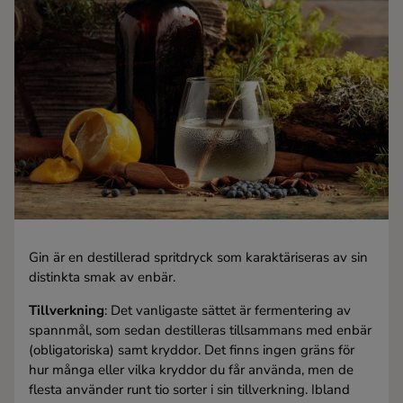
Kaffe
Konjak
Likör
Rom
Shots
Gin är en destillerad spritdryck som karaktäriseras av sin
Tequila
distinkta smak av enbär.
Tillverkning
: Det vanligaste sättet är fermentering av
Vodka
spannmål, som sedan destilleras tillsammans med enbär
(obligatoriska) samt kryddor. Det finns ingen gräns för
hur många eller vilka kryddor du får använda, men de
Whisky
flesta använder runt tio sorter i sin tillverkning. Ibland