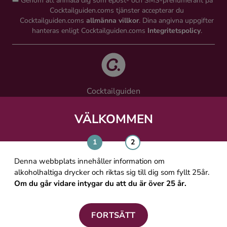
Genom att anmäla dig som epost- och SMS-prenumerant på
Cocktailguiden.coms tjänster accepterar du
Cocktailguiden.coms
allmänna villkor
. Dina angivna uppgifter
hanteras enligt Cocktailguiden.coms
Integritetspolicy
.
Cocktailguiden
Vinguiden Nordic AB
Västra Järnvägsgatan 21, 111 64 Stockholm
VÄLKOMMEN
info@cocktailguiden.com
Denna webbplats innehåller information om
alkoholhaltiga drycker och riktas sig till dig som fyllt 25år.
Om du går vidare intygar du att du är över 25 år.
OM COCKTAILGUIDEN
ALLMÄNNA VILLKOR
FORTSÄTT
PERSONUPPGIFTSPOLICY