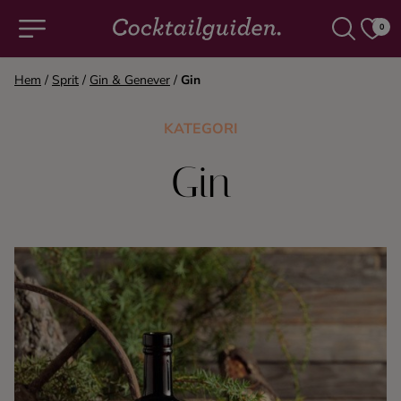
0
Hem
/
Sprit
/
Gin & Genever
/
Gin
COCKTAILS & DRINKAR
KATEGORI
Alla cocktails & drinkar
Gin
Alkoholfritt
Champagne
Cocktails
Gin