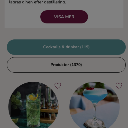
lagras ginen efter destillering.
Ingredienser
Alkoholhalt:
Minst 37,5%
VISA MER
Typer av gin:
Distilled gin, London Dry gin, Plymouth gin,
Old Tom gin, Genever
Kända drinkar:
Gin & Tonic,
Tom Collins
,
Negroni
Cocktails & drinkar (119)
Produkter (1370)