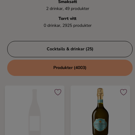
Smaksatt
Kaffe
2 drinkar, 49 produkter
Torrt vitt
Konjak
0 drinkar, 2925 produkter
Likör
Cocktails & drinkar (25)
Rom
Produkter (4003)
Shots
Tequila
Vodka
Whisky