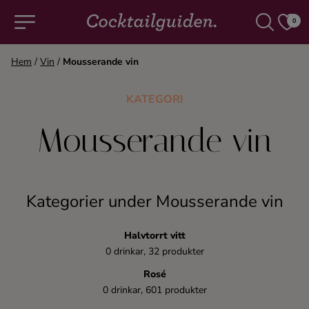
0
Hem
/
Vin
/
Mousserande vin
COCKTAILS & DRINKAR
KATEGORI
Alla cocktails & drinkar
Mousserande vin
Alkoholfritt
Kategorier under Mousserande vin
Champagne
Halvtorrt vitt
Cocktails
0 drinkar, 32 produkter
Rosé
Gin
0 drinkar, 601 produkter