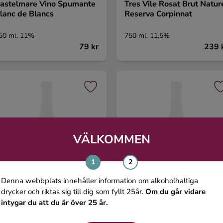
astelmare Vino Spumante
Tres Vile Rosat Brut Natur
lanc de Blancs
Reserva Corpinnat
50 ml, 11%
750 ml, 11,5%
79 kr
239 
VÄLKOMMEN
Denna webbplats innehåller information om alkoholhaltiga
drycker och riktas sig till dig som fyllt 25år.
Om du går vidare
intygar du att du är över 25 år.