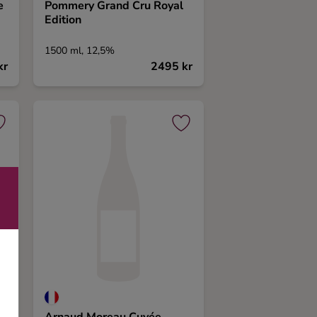
e
Pommery Grand Cru Royal
Edition
1500 ml, 12,5%
kr
2495 kr