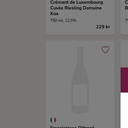
Crémant de Luxembourg
C
Ingredienser
Cuvée Riesling Domaine
B
Kox
750 ml, 12,5%
7
229 kr