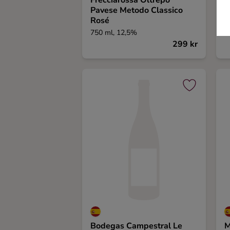
Frecciarossa Oltrepò
G
Pavese Metodo Classico
Rosé
750 ml, 12,5%
7
299 kr
Bodegas Campestral Le
M