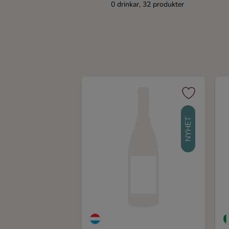
0 drinkar, 32 produkter
Kaffe
Konjak
Likör
Rom
NYHET
Shots
Tequila
Vodka
Whisky