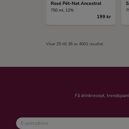
Rosé Pét-Nat Ancestral
S
750 ml, 12%
7
199 kr
Visar
25
till
36
av
4001
resultat
Få drinkrecept, trendspanin