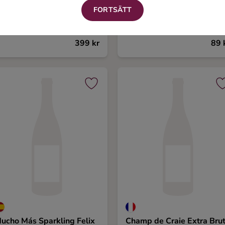
ardet Brut Tradition
Pazzione Sparkling Sangri
Citrus Peach & Pineapple
FORTSÄTT
50 ml, 12,5%
750 ml, 11%
399 kr
89 
ucho Más Sparkling Felix
Champ de Craie Extra Bru