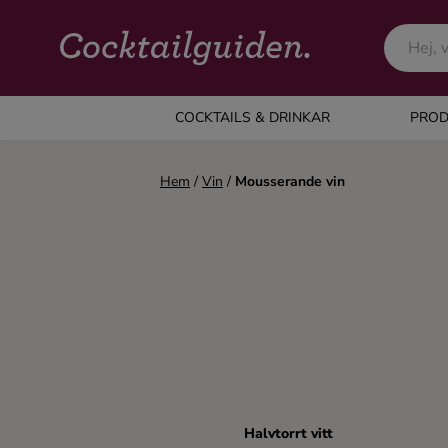
COCKTAILS & DRINKAR
COCKTAILS & DRINKAR
PROD
Alla cocktails & drinkar
Hem
/
Vin
/
Mousserande vin
Alkoholfritt
Champagne
Cocktails
Gin
Halvtorrt vitt