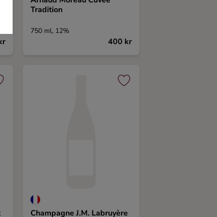
a
Arnaud Moreau Cuvée
Tradition
750 ml, 12%
kr
400 kr
t
Champagne J.M. Labruyère