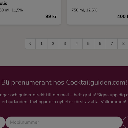
olis
50 ml, 11,5%
750 ml, 12,5%
99 kr
400 
1
2
3
4
5
6
7
8
Bli prenumerant hos Cocktailguiden.com!
gar och guider direkt till din mail – helt gratis! Signa upp dig 
erbjudanden, tävlingar och nyheter först av alla. Välkommen!