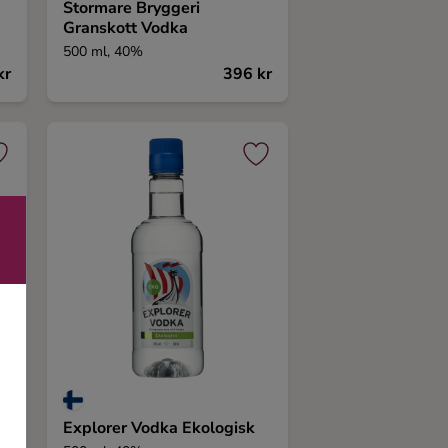
Stormare Bryggeri
Granskott Vodka
500 ml, 40%
kr
396 kr
Explorer Vodka Ekologisk