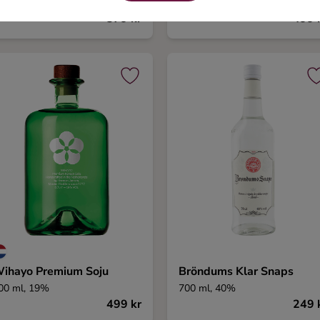
00 ml, 40%
700 ml, 40%
379 kr
499 
ihayo Premium Soju
Bröndums Klar Snaps
00 ml, 19%
700 ml, 40%
499 kr
249 