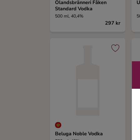
Ölandsbränneri Fåken
U
Ingredienser
Standard Vodka
500 ml, 40,4%
5
297 kr
Beluga Noble Vodka
N