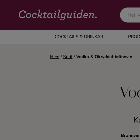
COCKTAILS & DRINKAR
COCKTAILS & DRINKAR
PROD
Alla cocktails & drinkar
Hem
/
Sprit
/
Vodka & Okryddat brännvin
Alkoholfritt
Vo
Champagne
Cocktails
K
Gin
Brännvin