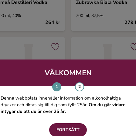
meå Destilleri Vodka
Zubrowka Biala Vodka
00 ml, 40%
700 ml, 37,5%
264 kr
279 
VÄLKOMMEN
Denna webbplats innehåller information om alkoholhaltiga
drycker och riktas sig till dig som fyllt 25år.
Om du går vidare
intygar du att du är över 25 år.
ils Oscar Maltvodka
Pure Green Organic Vodka
FORTSÄTT