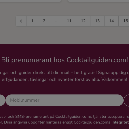
1
2
...
11
12
13
14
15
Bli prenumerant hos Cocktailguiden.com!
gar och guider direkt till din mail – helt gratis! Signa upp dig 
erbjudanden, tävlingar och nyheter först av alla. Välkommen!
st- och SMS-prenumerant på Cocktailguiden.coms tjänster accepterar 
or
. Dina angivna uppgifter hanteras enligt Cocktailguiden.coms
Integrite