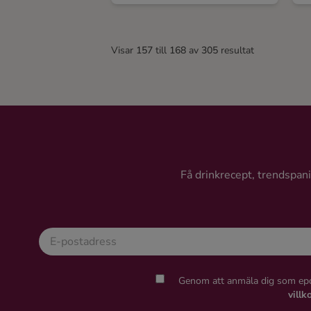
Visar
157
till
168
av
305
resultat
Få drinkrecept, trendspanin
Genom att anmäla dig som epo
villk