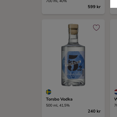
700 ml, 40%
7
599 kr
Torsbo Vodka
W
500 ml, 41,5%
7
240 kr