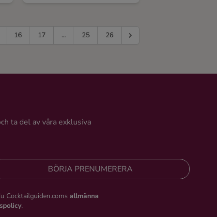
16
17
...
25
26
och ta del av våra exklusiva
BÖRJA PRENUMERERA
du Cocktailguiden.coms
allmänna
tspolicy
.