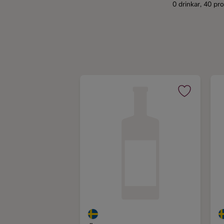
0 drinkar, 40 pr
Kaffe
Konjak
Likör
Rom
Shots
Tequila
Vodka
Whisky