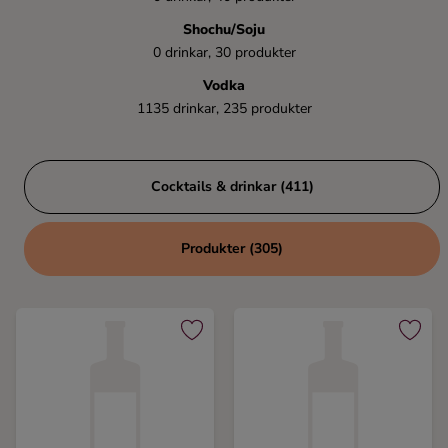
Kaffe
Shochu/Soju
0 drinkar, 30 produkter
Konjak
Vodka
1135 drinkar, 235 produkter
Likör
Rom
Cocktails & drinkar (411)
Shots
Produkter (305)
Tequila
Vodka
Whisky