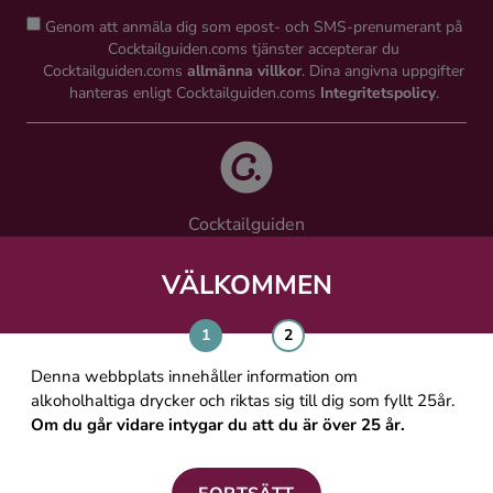
Genom att anmäla dig som epost- och SMS-prenumerant på
Cocktailguiden.coms tjänster accepterar du
Cocktailguiden.coms
allmänna villkor
. Dina angivna uppgifter
hanteras enligt Cocktailguiden.coms
Integritetspolicy
.
Cocktailguiden
Vinguiden Nordic AB
Västra Järnvägsgatan 21, 111 64 Stockholm
VÄLKOMMEN
info@cocktailguiden.com
Denna webbplats innehåller information om
alkoholhaltiga drycker och riktas sig till dig som fyllt 25år.
Om du går vidare intygar du att du är över 25 år.
OM COCKTAILGUIDEN
ALLMÄNNA VILLKOR