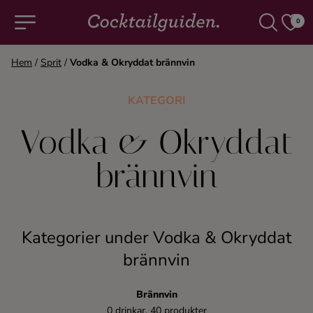
0
Hem
/
Sprit
/
Vodka & Okryddat brännvin
COCKTAILS & DRINKAR
KATEGORI
Alla cocktails & drinkar
Vodka & Okryddat
brännvin
Alkoholfritt
Champagne
Kategorier under Vodka & Okryddat
Cocktails
brännvin
Gin
Brännvin
0 drinkar, 40 produkter